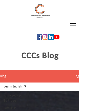
Tel: +49
(0)711/69947950
info@communicative-competence.com
CCCs Blog
Blog
Learn English
All Posts/Alle
Beiträge
Soft Skills